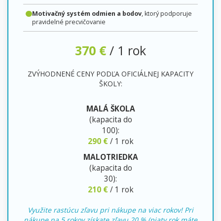
Motivačný systém odmien a bodov
, ktorý podporuje
pravidelné precvičovanie
370 €
/ 1 rok
ZVÝHODNENÉ CENY PODĽA OFICIÁLNEJ KAPACITY
ŠKOLY:
MALÁ ŠKOLA
(kapacita do
100):
290 €
/ 1 rok
MALOTRIEDKA
(kapacita do
30):
210 €
/ 1 rok
Využite rastúcu zľavu pri nákupe na viac rokov! Pri
nákupe na 5 rokov získate zľavu 20 % (piaty rok máte