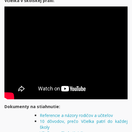
Včielka v školskej praxi:
Dokumenty na stiahnutie:
Referencie a názory rodičov a učiteľov
10 dôvodov, prečo Včielka patrí do každej
školy