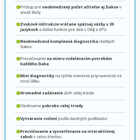
Prístup pre
neobmedzený počet učiteľov aj žiakov
v
areáli školy
Zvukové inštrukcie vrátane spätnej väzby v 30
jazykoch
a ďalšie funkcie pre deti s OMJ a SPU
Neobmedzená komplexná diagnostika
všetkých
žiakov
Precvičovanie
na mieru vzdelávacím potrebám
každého žiaka
Mini diagnostiky
na rýchle overenie pripravenosti na
novú látku
Hromadné zadávanie
úloh celej triede
Sledovanie
pokroku celej triedy
Vytváranie cvičení
podľa vlastných podkladov
Precvičovanie a vysvetľovanie na interaktívnej
tabuli
s celou triedou