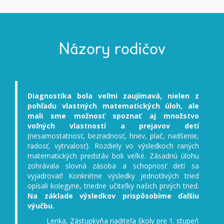
Názory rodičov
Diagnostika bola veľmi zaujímavá, nielen z
pohľadu vlastných matematických úloh, ale
mali sme možnosť spoznať aj množstvo
voľných vlastností a prejavov detí
(nesamostatnosť, bezradnosť, hnev, plač, nadšenie,
radosť, vytrvalosť). Rozdiely vo výsledkoch raných
matematických predstáv boli veľké. Zásadnú úlohu
zohrávala slovná zásoba a schopnosť detí sa
vyjadrovať! Konkrétne výsledky jednotlivých tried
opísali kolegyne, triedne učiteľky našich prvých tried.
Na základe výsledkov prispôsobíme ďalšiu
výučbu.
Lenka, Zástupkyňa riaditeľa školy pre 1. stupeň